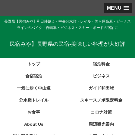
MENU
長野県【民宿みや】和田峠越え・中央分水嶺トレイル・美ヶ原高原・ビーナス
ラインのバイク・自転車・ビジネス・スキー・ボードの宿泊に
民宿みや】長野県の民宿-美味しい料理が大好評
トップ
宿泊料金
合宿宿泊
ビジネス
一気に歩く中山道
ガイド和田峠
分水嶺トレイル
スキースノボ限定料金
お食事
コロナ対策
About Us
周辺観光案内