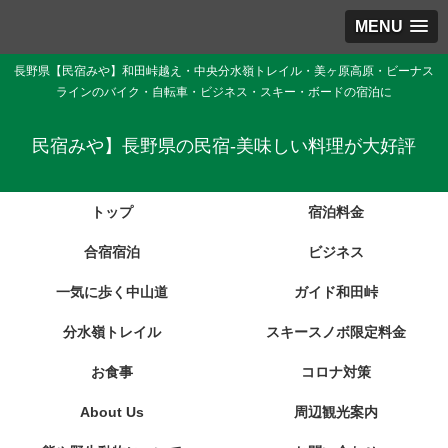
MENU
長野県【民宿みや】和田峠越え・中央分水嶺トレイル・美ヶ原高原・ビーナス
ラインのバイク・自転車・ビジネス・スキー・ボードの宿泊に
民宿みや】長野県の民宿-美味しい料理が大好評
トップ
宿泊料金
合宿宿泊
ビジネス
一気に歩く中山道
ガイド和田峠
分水嶺トレイル
スキースノボ限定料金
お食事
コロナ対策
About Us
周辺観光案内