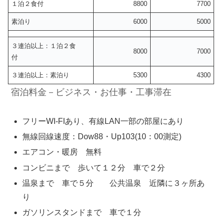
１泊２食付
8800
7700
素泊り
6000
5000
３連泊以上：１泊２食
8000
7000
付
３連泊以上：素泊り
5300
4300
宿泊料金－ビジネス・お仕事・工事滞在
フリーWI-FIあり、有線LAN一部の部屋にあり
無線回線速度：Dow88・Up103(10：00測定)
エアコン・暖房 無料
コンビニまで 歩いて１２分 車で２分
温泉まで 車で５分 公共温泉 近隣に３ヶ所あ
り
ガソリンスタンドまで 車で１分