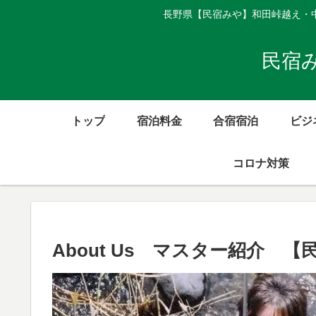
長野県【民宿みや】和田峠越え・
民宿
トップ
宿泊料金
合宿宿泊
ビジ
コロナ対策
About Us マスター紹介 