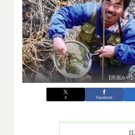
【民宿みや
X
Facebook
目