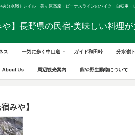
中央分水嶺トレイル・美ヶ原高原・ビーナスラインのバイク・自転車・
みや】長野県の民宿-美味しい料理が
ネス
一気に歩く中山道
ガイド和田峠
分水嶺
About Us
周辺観光案内
熊や野生動物について
【民宿みや】