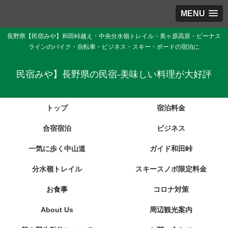
MENU
長野県【民宿みや】和田峠越え・中央分水嶺トレイル・美ヶ原高原・ビーナス
ラインのバイク・自転車・ビジネス・スキー・ボードの宿泊に
民宿みや】長野県の民宿-美味しい料理が大好評
トップ
宿泊料金
合宿宿泊
ビジネス
一気に歩く中山道
ガイド和田峠
分水嶺トレイル
スキースノボ限定料金
お食事
コロナ対策
About Us
周辺観光案内