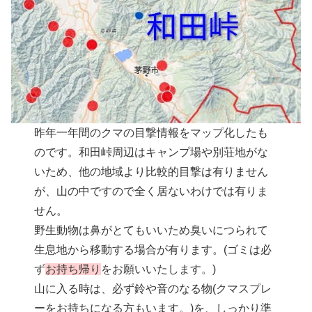
昨年一年間のクマの目撃情報をマップ化したも
のです。和田峠周辺はキャンプ場や別荘地がな
いため、他の地域より比較的目撃は有りません
が、山の中ですので全く居ないわけでは有りま
せん。
野生動物は鼻がとてもいいため臭いにつられて
生息地から移動する場合が有ります。(ゴミは必
ず
お持ち帰り
をお願いいたします。)
山に入る時は、必ず鈴や音のなる物(クマスプレ
ーをお持ちになる方もいます。)を、しっかり準