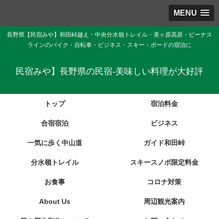
MENU
長野県【民宿みや】和田峠越え・中央分水嶺トレイル・美ヶ原高原・ビーナス
ラインのバイク・自転車・ビジネス・スキー・ボードの宿泊に
民宿みや】長野県の民宿-美味しい料理が大好評
トップ
宿泊料金
合宿宿泊
ビジネス
一気に歩く中山道
ガイド和田峠
分水嶺トレイル
スキースノボ限定料金
お食事
コロナ対策
About Us
周辺観光案内