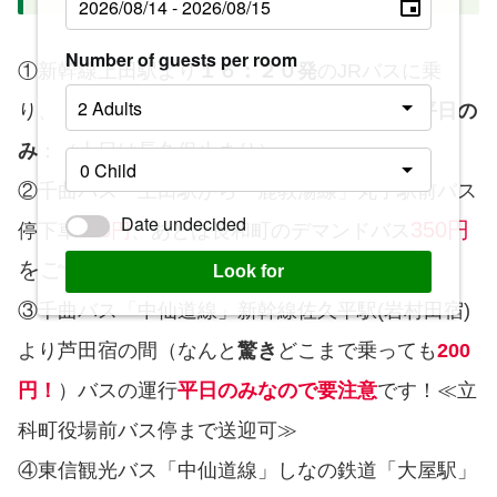
Number of guests per room
①新幹線上田駅より
１６：２０発
のJRバスに乗
り、「信濃岩井バス停」で降りてください。
平日の
み
：（土日は長久保止まり）
②千曲バス 上田駅から「鹿教湯線」丸子駅前バス
Date undecided
350円
停下車
400円
、あとは長和町のデマンドバス
をご予約ください。
Look for
③千曲バス「中仙道線」新幹線佐久平駅(岩村田宿)
より芦田宿の間（なんと
驚き
どこまで乗っても
200
円！
）バスの運行
平日のみなので要注意
です！≪立
科町役場前バス停まで送迎可≫
④東信観光バス「中仙道線」しなの鉄道「大屋駅」