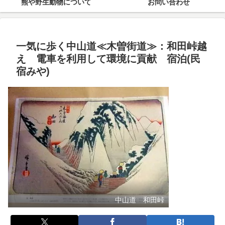
熊や野生動物について
お問い合わせ
一気に歩く中山道≪木曽街道≫：和田峠越
え 電車を利用して環境に貢献 宿泊(民
宿みや)
中山道 和田峠