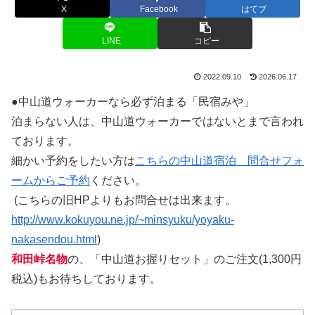
X
Facebook
はてブ
LINE
コピー
2022.09.10
2026.06.17
●中山道ウォーカーなら必ず泊まる「民宿みや」
泊まらない人は、中山道ウォーカーではないとまで言われ
ております。
細かい予約をしたい方は
こちらの中山道宿泊 問合せフォ
ームからご予約
ください。
(こちらの旧HPよりもお問合せは出来ます。
http://www.kokuyou.ne.jp/~minsyuku/yoyaku-
nakasendou.html
)
和田峠名物
の、「中山道お握りセット」のご注文(1,300円
税込)もお待ちしております。