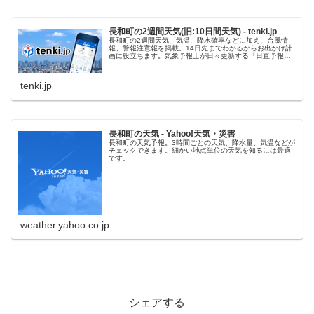
長和町の2週間天気(旧:10日間天気) - tenki.jp
長和町の2週間天気、気温、降水確率などに加え、台風情
報、警報注意報を掲載。14日先までわかるからお出かけ計
画に役立ちます。気象予報士が日々更新する「日直予報
士」や季節を楽しむコラム「tenki.jpサプリ」などもチェッ
クできます。
tenki.jp
長和町の天気 - Yahoo!天気・災害
長和町の天気予報。3時間ごとの天気、降水量、気温などが
チェックできます。細かい地点単位の天気を知るには最適
です。
weather.yahoo.co.jp
シェアする