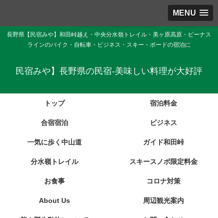
MENU
長野県【民宿みや】和田峠越え・中央分水嶺トレイル・美ヶ原高原・ビーナス
ラインのバイク・自転車・ビジネス・スキー・ボードの宿泊に
民宿みや】長野県の民宿-美味しい料理が大好評
トップ
宿泊料金
合宿宿泊
ビジネス
一気に歩く中山道
ガイド和田峠
分水嶺トレイル
スキースノボ限定料金
お食事
コロナ対策
About Us
周辺観光案内