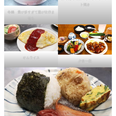
ト焼き
冬鍋 量が多すぎて蓋が出来ま
せん
オムライス
夕食一例