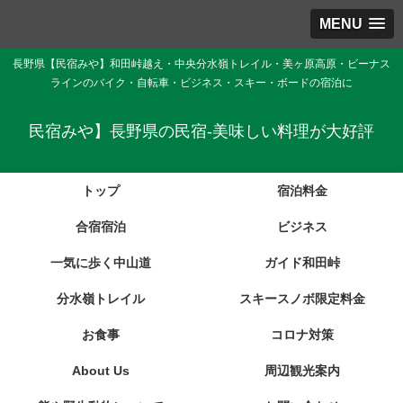
MENU
長野県【民宿みや】和田峠越え・中央分水嶺トレイル・美ヶ原高原・ビーナス
ラインのバイク・自転車・ビジネス・スキー・ボードの宿泊に
民宿みや】長野県の民宿-美味しい料理が大好評
トップ
宿泊料金
合宿宿泊
ビジネス
一気に歩く中山道
ガイド和田峠
分水嶺トレイル
スキースノボ限定料金
お食事
コロナ対策
About Us
周辺観光案内