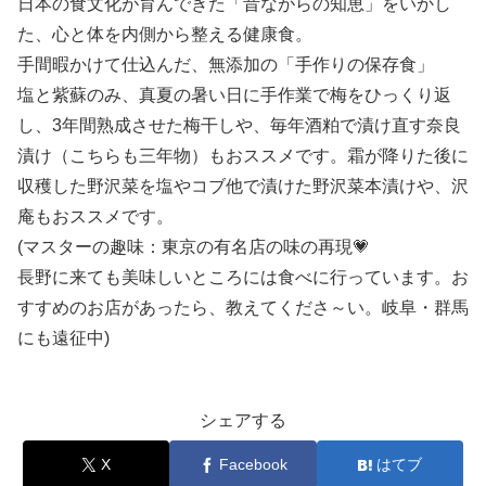
日本の食文化が育んできた「昔ながらの知恵」をいかし
た、心と体を内側から整える健康食。
手間暇かけて仕込んだ、無添加の「手作りの保存食」
塩と紫蘇のみ、真夏の暑い日に手作業で梅をひっくり返
し、3年間熟成させた梅干しや、毎年酒粕で漬け直す奈良
漬け（こちらも三年物）もおススメです。霜が降りた後に
収穫した野沢菜を塩やコブ他で漬けた野沢菜本漬けや、沢
庵もおススメです。
(マスターの趣味：東京の有名店の味の再現💗
長野に来ても美味しいところには食べに行っています。お
すすめのお店があったら、教えてくださ～い。岐阜・群馬
にも遠征中)
シェアする
X
Facebook
はてブ