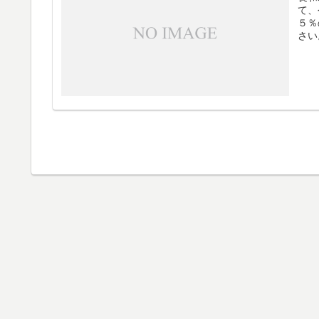
て、
５％
さい