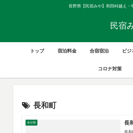
長野県【民宿みや】和田峠越え・
民宿
トップ
宿泊料金
合宿宿泊
ビジ
コロナ対策
長和町
長
未分類
長和