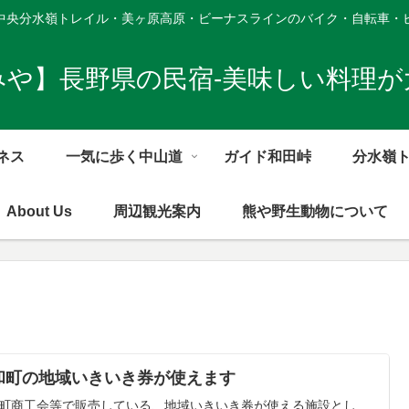
中央分水嶺トレイル・美ヶ原高原・ビーナスラインのバイク・自転車・
みや】長野県の民宿-美味しい料理が
ネス
一気に歩く中山道
ガイド和田峠
分水嶺
About Us
周辺観光案内
熊や野生動物について
和町の地域いきいき券が使えます
町商工会等で販売している、地域いきいき券が使える施設とし