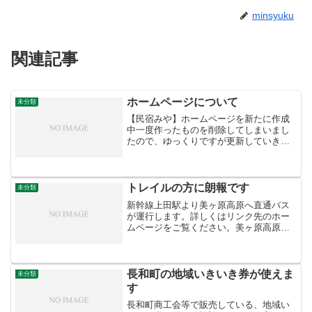
minsyuku
関連記事
ホームページについて
未分類
【民宿みや】ホームページを新たに作成
中一度作ったものを削除してしまいまし
たので、ゆっくりですが更新していきま
す。よろしくお願いいたします。
トレイルの方に朗報です
未分類
新幹線上田駅より美ヶ原高原へ直通バス
が運行します。詳しくはリンク先のホー
ムページをご覧ください。美ヶ原高原よ
り、和田峠へ・和田峠から車山へ・車山
から長門牧場へ
長和町の地域いきいき券が使えま
未分類
す
長和町商工会等で販売している、地域い