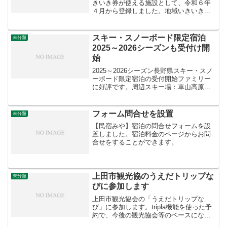
きいき券が使える施設として、令和６年
４月から登録しました。地域いきいき券
は、購入時に５％の割引となります。ぜ
ひ、どんどん使用してお得に旅行してく
ださい。
スキー・スノーボード限定宿泊
未分類
2025～2026シーズンも受付け開
始
2025～2026シーズン長野県スキー・スノ
ーボード限定宿泊の受付開始ファミリー
に好評です。周辺スキー場：車山高原ス
キー場３０分・白樺湖ロイヤルヒルスキ
ー場２０分・白樺2in1スキー場２５分・
白樺高原スキー場４０分・番所ヶ原スキ
フォーム問合せを設置
未分類
ー場３０分・ブランシュたかやまスキー
【民宿みや】宿泊の問合せフォームを設
場１５分
置しました。宿泊料金のページからお問
合せをすることができます。
上田市観光協のうえだトリップな
未分類
びに参加します
上田市観光協会の「うえだトリップな
び」に参加します。tripla機能を使った予
約で、今後の観光協会等のベースになる
予約機能に参加します。先着100名様に