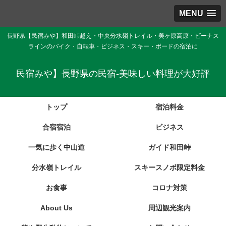
MENU
長野県【民宿みや】和田峠越え・中央分水嶺トレイル・美ヶ原高原・ビーナス
ラインのバイク・自転車・ビジネス・スキー・ボードの宿泊に
民宿みや】長野県の民宿-美味しい料理が大好評
トップ
宿泊料金
合宿宿泊
ビジネス
一気に歩く中山道
ガイド和田峠
分水嶺トレイル
スキースノボ限定料金
お食事
コロナ対策
About Us
周辺観光案内