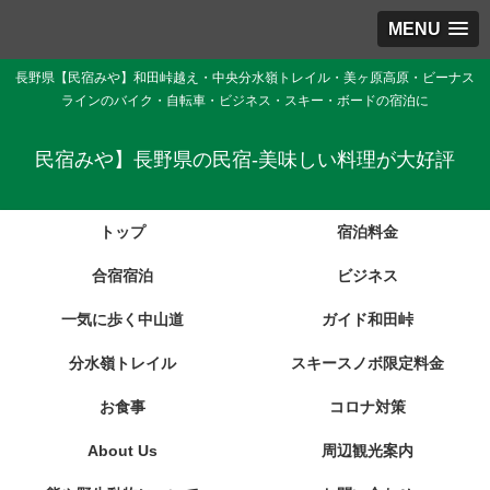
MENU
長野県【民宿みや】和田峠越え・中央分水嶺トレイル・美ヶ原高原・ビーナス
ラインのバイク・自転車・ビジネス・スキー・ボードの宿泊に
民宿みや】長野県の民宿-美味しい料理が大好評
トップ
宿泊料金
合宿宿泊
ビジネス
一気に歩く中山道
ガイド和田峠
分水嶺トレイル
スキースノボ限定料金
お食事
コロナ対策
About Us
周辺観光案内